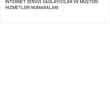
İNTERNET SERVİS SAĞLAYICILAR VE MÜŞTERİ
HİZMETLERİ NUMARALARI
2020-
12-
07