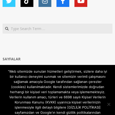
Search
SAYFALAR
Ana Sayfa
"Web sitemizde sunulan hizmetleri geliştirmek, sizlere daha iyi
Gizlilik ve Çerezler (Cookies) Politikası
bir kullanıcı deneyimi sunmak ve sitemizin verimli çalışmasını
Hakkımızda
sağlamak amacıyla Google tarafından sağlanan çerezler
İletişim Kanalları
(cookies) kullanılmaktadır. Kendi sistemlerimizde doğrudan
MODEM KURULUM
herhangi bir kişisel veri toplamamakta veya işlememekteyiz.
Verilerin kullanım amacı, türleri ve 6698 sayılı Kişisel Verilerin
TEKNİK DESTEK
Korunması Kanunu (KVKK) uyarınca kişisel verilerinizin
TELEVİZYON SİSTEMLERİ
işlenmesiyle ilgili detaylı bilgilere [GİZLİLİK POLİTİKASI]
sayfamızdan ve Google'ın kendi gizlilik politikalarından