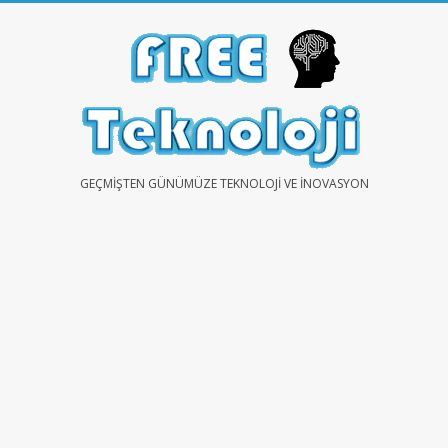
Skip
to
content
FREE
GEÇMIŞTEN GÜNÜMÜZE TEKNOLOJI VE İNOVASYON
TEKNOLOJİ