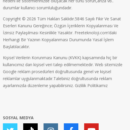
nedeni ile sistemlerinizde oluşacak her türlü sorun,arıza vb..
durumlar kullanıcı sorumluluğundadır.
Copyright © 2026 Tüm Hakları Saklıdır.5846 Sayılı Fikir Ve Sanat
Eserleri Kanunu Gereğince; Özgün İçeriklerin Kopyalanması Ve
İzinsiz Paylaşılması Kesinlikle Yasaktır. Freeteknoloji.com’daki
Herhangi Bir Yazının Kopyalanması Durumunda Yasal İşlem
Başlatılacaktır.
Kişisel Verilerin Korunması Kanunu (KVKK) kapsamında hiç bir
kullanıcımız dan kişisel veri talep edilmemektedir. Web sitemizde
Google reklam prosedürleri doğrultusunda genel ve kişisel
reklamlar uygulanmaktadır.Talebiniz doğrultusunda reklam
ayarlarınızda düzenleme yapabilirsiniz.
Gizlilik Politikamız
SOSYAL MEDYA