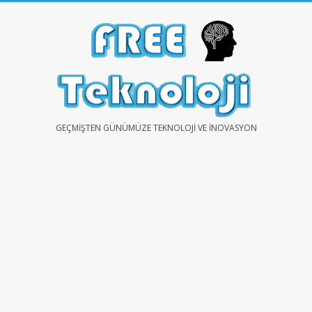
Skip
to
content
FREE
GEÇMIŞTEN GÜNÜMÜZE TEKNOLOJI VE İNOVASYON
TEKNOLOJİ