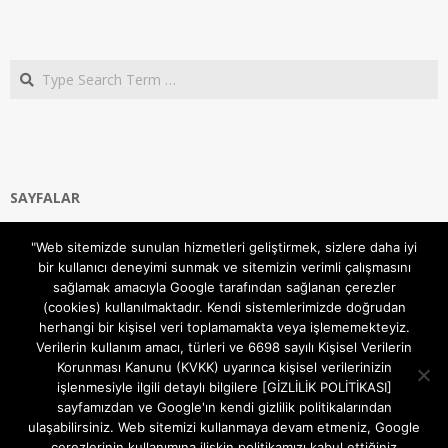
Search
SAYFALAR
Ana Sayfa
"Web sitemizde sunulan hizmetleri geliştirmek, sizlere daha iyi
Gizlilik ve Çerezler (Cookies) Politikası
bir kullanıcı deneyimi sunmak ve sitemizin verimli çalışmasını
Hakkımızda
sağlamak amacıyla Google tarafından sağlanan çerezler
İletişim Kanalları
(cookies) kullanılmaktadır. Kendi sistemlerimizde doğrudan
MODEM KURULUM
herhangi bir kişisel veri toplamamakta veya işlememekteyiz.
Verilerin kullanım amacı, türleri ve 6698 sayılı Kişisel Verilerin
TEKNİK DESTEK
Korunması Kanunu (KVKK) uyarınca kişisel verilerinizin
TELEVİZYON SİSTEMLERİ
işlenmesiyle ilgili detaylı bilgilere [GİZLİLİK POLİTİKASI]
sayfamızdan ve Google'ın kendi gizlilik politikalarından
ulaşabilirsiniz. Web sitemizi kullanmaya devam etmeniz, Google
çerezlerinin kullanımına ilişkin politikamızı kabul ettiğiniz