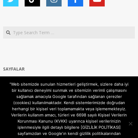
Search
SAYFALAR
Ana Sayfa
"Web sitemizde sunulan hizmetleri geliştirmek, sizlere daha iyi
Gizlilik ve Çerezler (Cookies) Politikası
bir kullanıcı deneyimi sunmak ve sitemizin verimli çalışmasını
Hakkımızda
sağlamak amacıyla Google tarafından sağlanan çerezler
İletişim Kanalları
(cookies) kullanılmaktadır. Kendi sistemlerimizde doğrudan
MODEM KURULUM
herhangi bir kişisel veri toplamamakta veya işlememekteyiz.
Verilerin kullanım amacı, türleri ve 6698 sayılı Kişisel Verilerin
TEKNİK DESTEK
Korunması Kanunu (KVKK) uyarınca kişisel verilerinizin
TELEVİZYON SİSTEMLERİ
işlenmesiyle ilgili detaylı bilgilere [GİZLİLİK POLİTİKASI]
sayfamızdan ve Google'ın kendi gizlilik politikalarından