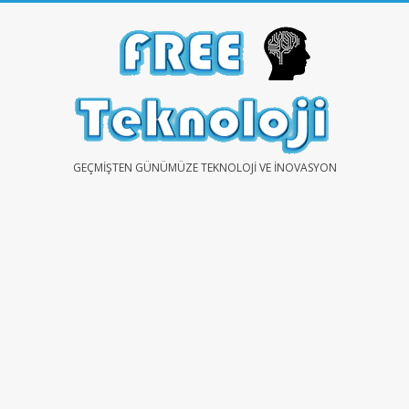
Skip
to
content
FREE
GEÇMIŞTEN GÜNÜMÜZE TEKNOLOJI VE İNOVASYON
TEKNOLOJİ