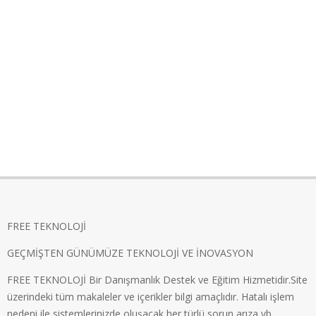
FREE TEKNOLOJİ
GEÇMİŞTEN GÜNÜMÜZE TEKNOLOJİ VE İNOVASYON
FREE TEKNOLOJİ Bir Danışmanlık Destek ve Eğitim Hizmetidir.Site
üzerindeki tüm makaleler ve içerikler bilgi amaçlıdır. Hatalı işlem
nedeni ile sistemlerinizde oluşacak her türlü sorun,arıza vb..