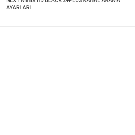
NEXT MİNİX HD BLACK 2+PLUS KANAL ARAMA
AYARLARI
2019-
08-
24