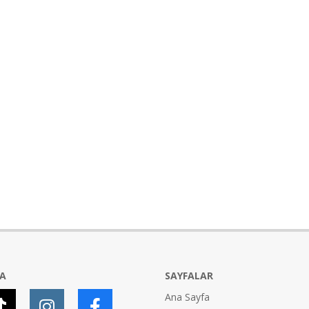
YA
SAYFALAR
Ana Sayfa