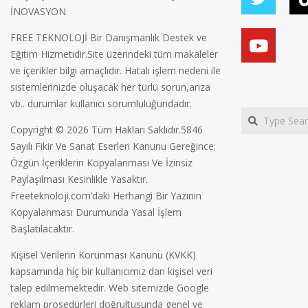
İNOVASYON
FREE TEKNOLOJİ Bir Danışmanlık Destek ve
Eğitim Hizmetidir.Site üzerindeki tüm makaleler
ve içerikler bilgi amaçlıdır. Hatalı işlem nedeni ile
sistemlerinizde oluşacak her türlü sorun,arıza
vb.. durumlar kullanıcı sorumluluğundadır.
Search
Copyright © 2026 Tüm Hakları Saklıdır.5846
Sayılı Fikir Ve Sanat Eserleri Kanunu Gereğince;
Özgün İçeriklerin Kopyalanması Ve İzinsiz
Paylaşılması Kesinlikle Yasaktır.
Freeteknoloji.com’daki Herhangi Bir Yazının
Kopyalanması Durumunda Yasal İşlem
Başlatılacaktır.
Kişisel Verilerin Korunması Kanunu (KVKK)
kapsamında hiç bir kullanıcımız dan kişisel veri
talep edilmemektedir. Web sitemizde Google
reklam prosedürleri doğrultusunda genel ve