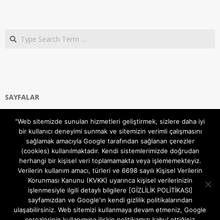
Search
SAYFALAR
Ana Sayfa
"Web sitemizde sunulan hizmetleri geliştirmek, sizlere daha iyi
Gizlilik ve Çerezler (Cookies) Politikası
bir kullanıcı deneyimi sunmak ve sitemizin verimli çalışmasını
Hakkımızda
sağlamak amacıyla Google tarafından sağlanan çerezler
İletişim Kanalları
(cookies) kullanılmaktadır. Kendi sistemlerimizde doğrudan
MODEM KURULUM
herhangi bir kişisel veri toplamamakta veya işlememekteyiz.
Verilerin kullanım amacı, türleri ve 6698 sayılı Kişisel Verilerin
TEKNİK DESTEK
Korunması Kanunu (KVKK) uyarınca kişisel verilerinizin
TELEVİZYON SİSTEMLERİ
işlenmesiyle ilgili detaylı bilgilere [GİZLİLİK POLİTİKASI]
sayfamızdan ve Google'ın kendi gizlilik politikalarından
ulaşabilirsiniz. Web sitemizi kullanmaya devam etmeniz, Google
çerezlerinin kullanımına ilişkin politikamızı kabul ettiğiniz