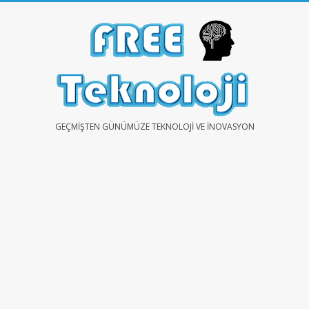
Skip
to
content
FREE
GEÇMIŞTEN GÜNÜMÜZE TEKNOLOJI VE İNOVASYON
TEKNOLOJİ