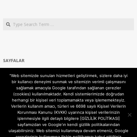
Search
SAYFALAR
Ana Sayfa
"Web sitemizde sunulan hizmetleri geliştirmek, sizlere daha iyi
Gizlilik ve Çerezler (Cookies) Politikası
bir kullanıcı deneyimi sunmak ve sitemizin verimli çalışmasını
Hakkımızda
sağlamak amacıyla Google tarafından sağlanan çerezler
İletişim Kanalları
(cookies) kullanılmaktadır. Kendi sistemlerimizde doğrudan
MODEM KURULUM
herhangi bir kişisel veri toplamamakta veya işlememekteyiz.
Verilerin kullanım amacı, türleri ve 6698 sayılı Kişisel Verilerin
TEKNİK DESTEK
Korunması Kanunu (KVKK) uyarınca kişisel verilerinizin
TELEVİZYON SİSTEMLERİ
işlenmesiyle ilgili detaylı bilgilere [GİZLİLİK POLİTİKASI]
sayfamızdan ve Google'ın kendi gizlilik politikalarından
ulaşabilirsiniz. Web sitemizi kullanmaya devam etmeniz, Google
çerezlerinin kullanımına ilişkin politikamızı kabul ettiğiniz