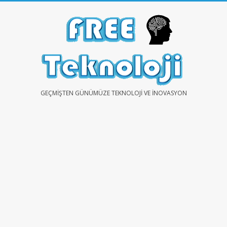
Skip
to
content
FREE
GEÇMIŞTEN GÜNÜMÜZE TEKNOLOJI VE İNOVASYON
TEKNOLOJİ