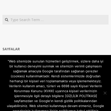
Search
SAYFALAR
Ana Sayfa
"Web sitemizde sunulan hizmetleri geliştirmek, sizlere daha iyi
Gizlilik ve Çerezler (Cookies) Politikası
bir kullanıcı deneyimi sunmak ve sitemizin verimli çalışmasını
Hakkımızda
sağlamak amacıyla Google tarafından sağlanan çerezler
İletişim Kanalları
(cookies) kullanılmaktadır. Kendi sistemlerimizde doğrudan
MODEM KURULUM
herhangi bir kişisel veri toplamamakta veya işlememekteyiz.
Verilerin kullanım amacı, türleri ve 6698 sayılı Kişisel Verilerin
TEKNİK DESTEK
Korunması Kanunu (KVKK) uyarınca kişisel verilerinizin
TELEVİZYON SİSTEMLERİ
işlenmesiyle ilgili detaylı bilgilere [GİZLİLİK POLİTİKASI]
sayfamızdan ve Google'ın kendi gizlilik politikalarından
ulaşabilirsiniz. Web sitemizi kullanmaya devam etmeniz, Google
çerezlerinin kullanımına ilişkin politikamızı kabul ettiğiniz