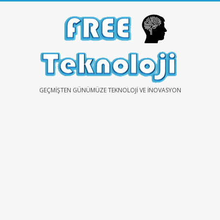
Skip
to
content
FREE
GEÇMIŞTEN GÜNÜMÜZE TEKNOLOJI VE İNOVASYON
TEKNOLOJİ