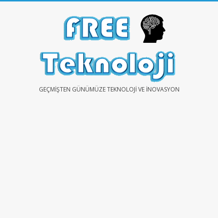
Skip
to
content
FREE
GEÇMIŞTEN GÜNÜMÜZE TEKNOLOJI VE İNOVASYON
TEKNOLOJİ