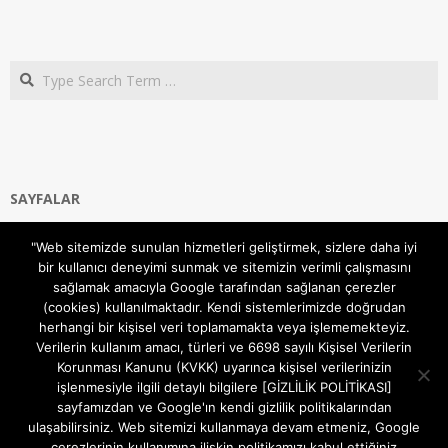
Search
SAYFALAR
Ana Sayfa
"Web sitemizde sunulan hizmetleri geliştirmek, sizlere daha iyi
Gizlilik ve Çerezler (Cookies) Politikası
bir kullanıcı deneyimi sunmak ve sitemizin verimli çalışmasını
Hakkımızda
sağlamak amacıyla Google tarafından sağlanan çerezler
İletişim Kanalları
(cookies) kullanılmaktadır. Kendi sistemlerimizde doğrudan
MODEM KURULUM
herhangi bir kişisel veri toplamamakta veya işlememekteyiz.
Verilerin kullanım amacı, türleri ve 6698 sayılı Kişisel Verilerin
TEKNİK DESTEK
Korunması Kanunu (KVKK) uyarınca kişisel verilerinizin
TELEVİZYON SİSTEMLERİ
işlenmesiyle ilgili detaylı bilgilere [GİZLİLİK POLİTİKASI]
sayfamızdan ve Google'ın kendi gizlilik politikalarından
ulaşabilirsiniz. Web sitemizi kullanmaya devam etmeniz, Google
çerezlerinin kullanımına ilişkin politikamızı kabul ettiğiniz