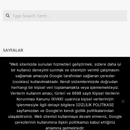
Search
SAYFALAR
Ana Sayfa
"Web sitemizde sunulan hizmetleri geliştirmek, sizlere daha iyi
Gizlilik ve Çerezler (Cookies) Politikası
bir kullanıcı deneyimi sunmak ve sitemizin verimli çalışmasını
Hakkımızda
sağlamak amacıyla Google tarafından sağlanan çerezler
İletişim Kanalları
(cookies) kullanılmaktadır. Kendi sistemlerimizde doğrudan
MODEM KURULUM
herhangi bir kişisel veri toplamamakta veya işlememekteyiz.
Verilerin kullanım amacı, türleri ve 6698 sayılı Kişisel Verilerin
TEKNİK DESTEK
Korunması Kanunu (KVKK) uyarınca kişisel verilerinizin
TELEVİZYON SİSTEMLERİ
işlenmesiyle ilgili detaylı bilgilere [GİZLİLİK POLİTİKASI]
sayfamızdan ve Google'ın kendi gizlilik politikalarından
ulaşabilirsiniz. Web sitemizi kullanmaya devam etmeniz, Google
çerezlerinin kullanımına ilişkin politikamızı kabul ettiğiniz
anlamına gelmektedir.