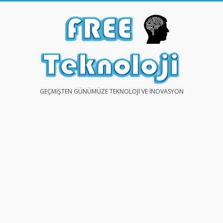
Skip
to
content
FREE
GEÇMIŞTEN GÜNÜMÜZE TEKNOLOJI VE İNOVASYON
TEKNOLOJİ