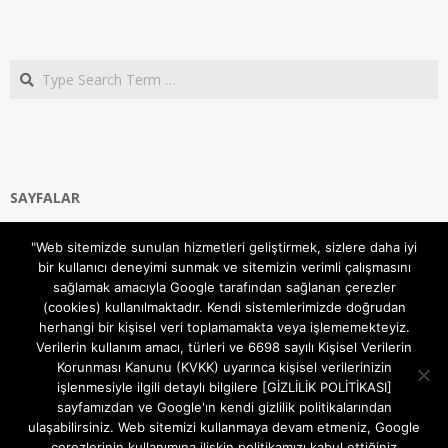
Search
SAYFALAR
Ana Sayfa
"Web sitemizde sunulan hizmetleri geliştirmek, sizlere daha iyi
Gizlilik ve Çerezler (Cookies) Politikası
bir kullanıcı deneyimi sunmak ve sitemizin verimli çalışmasını
Hakkımızda
sağlamak amacıyla Google tarafından sağlanan çerezler
İletişim Kanalları
(cookies) kullanılmaktadır. Kendi sistemlerimizde doğrudan
MODEM KURULUM
herhangi bir kişisel veri toplamamakta veya işlememekteyiz.
Verilerin kullanım amacı, türleri ve 6698 sayılı Kişisel Verilerin
TEKNİK DESTEK
Korunması Kanunu (KVKK) uyarınca kişisel verilerinizin
TELEVİZYON SİSTEMLERİ
işlenmesiyle ilgili detaylı bilgilere [GİZLİLİK POLİTİKASI]
sayfamızdan ve Google'ın kendi gizlilik politikalarından
ulaşabilirsiniz. Web sitemizi kullanmaya devam etmeniz, Google
çerezlerinin kullanımına ilişkin politikamızı kabul ettiğiniz