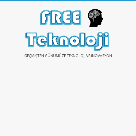
Skip
to
content
FREE
GEÇMIŞTEN GÜNÜMÜZE TEKNOLOJI VE İNOVASYON
TEKNOLOJİ