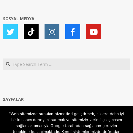
SOSYAL MEDYA
Search
SAYFALAR
Ana Sayfa
"Web sitemizde sunulan hizmetleri geliştirmek, sizlere daha iyi
Gizlilik ve Çerezler (Cookies) Politikası
bir kullanıcı deneyimi sunmak ve sitemizin verimli çalışmasını
Hakkımızda
sağlamak amacıyla Google tarafından sağlanan çerezler
İletişim Kanalları
(cookies) kullanılmaktadır. Kendi sistemlerimizde doğrudan