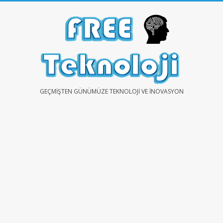
Skip
to
content
FREE
GEÇMIŞTEN GÜNÜMÜZE TEKNOLOJI VE İNOVASYON
TEKNOLOJİ