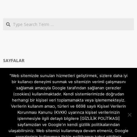
Search
SAYFALAR
Ana Sayfa
"Web sitemizde sunulan hizmetleri geliştirmek, sizlere daha iyi
Gizlilik ve Çerezler (Cookies) Politikası
bir kullanıcı deneyimi sunmak ve sitemizin verimli çalışmasını
Hakkımızda
sağlamak amacıyla Google tarafından sağlanan çerezler
İletişim Kanalları
(cookies) kullanılmaktadır. Kendi sistemlerimizde doğrudan
MODEM KURULUM
herhangi bir kişisel veri toplamamakta veya işlememekteyiz.
Verilerin kullanım amacı, türleri ve 6698 sayılı Kişisel Verilerin
TEKNİK DESTEK
Korunması Kanunu (KVKK) uyarınca kişisel verilerinizin
TELEVİZYON SİSTEMLERİ
işlenmesiyle ilgili detaylı bilgilere [GİZLİLİK POLİTİKASI]
sayfamızdan ve Google'ın kendi gizlilik politikalarından
ulaşabilirsiniz. Web sitemizi kullanmaya devam etmeniz, Google
çerezlerinin kullanımına ilişkin politikamızı kabul ettiğiniz