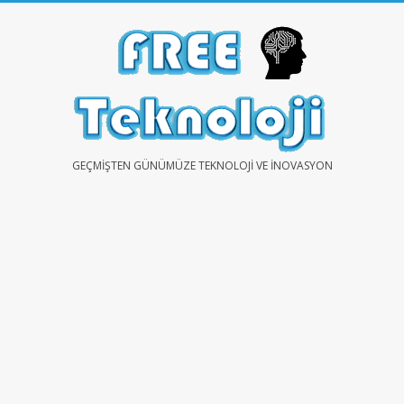
Skip
to
content
FREE
GEÇMIŞTEN GÜNÜMÜZE TEKNOLOJI VE İNOVASYON
TEKNOLOJİ