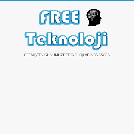
Skip
to
content
FREE
GEÇMIŞTEN GÜNÜMÜZE TEKNOLOJI VE İNOVASYON
TEKNOLOJİ