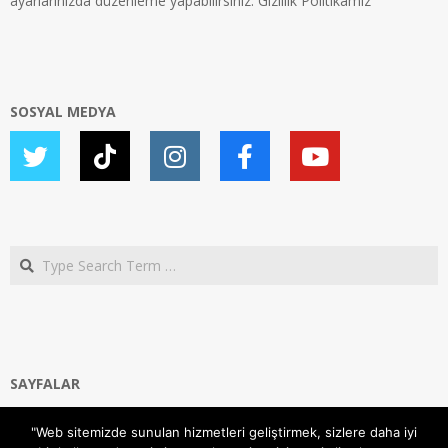
ayarlarınızda düzenleme yapabilirsiniz.
Gizlilik Politikamız
SOSYAL MEDYA
Search
SAYFALAR
Ana Sayfa
"Web sitemizde sunulan hizmetleri geliştirmek, sizlere daha iyi
Gizlilik ve Çerezler (Cookies) Politikası