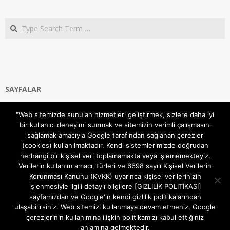
Search
SAYFALAR
Ana Sayfa
"Web sitemizde sunulan hizmetleri geliştirmek, sizlere daha iyi
Gizlilik ve Çerezler (Cookies) Politikası
bir kullanıcı deneyimi sunmak ve sitemizin verimli çalışmasını
Hakkımızda
sağlamak amacıyla Google tarafından sağlanan çerezler
İletişim Kanalları
(cookies) kullanılmaktadır. Kendi sistemlerimizde doğrudan
MODEM KURULUM
herhangi bir kişisel veri toplamamakta veya işlememekteyiz.
Verilerin kullanım amacı, türleri ve 6698 sayılı Kişisel Verilerin
TEKNİK DESTEK
Korunması Kanunu (KVKK) uyarınca kişisel verilerinizin
TELEVİZYON SİSTEMLERİ
işlenmesiyle ilgili detaylı bilgilere [GİZLİLİK POLİTİKASI]
sayfamızdan ve Google'ın kendi gizlilik politikalarından
ulaşabilirsiniz. Web sitemizi kullanmaya devam etmeniz, Google
çerezlerinin kullanımına ilişkin politikamızı kabul ettiğiniz
anlamına gelmektedir.