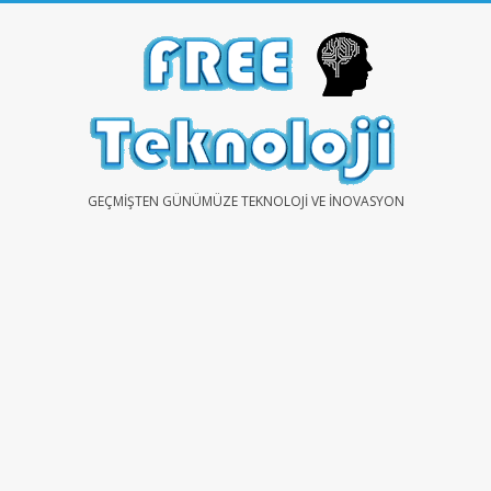
Skip
to
content
FREE
GEÇMIŞTEN GÜNÜMÜZE TEKNOLOJI VE İNOVASYON
TEKNOLOJİ