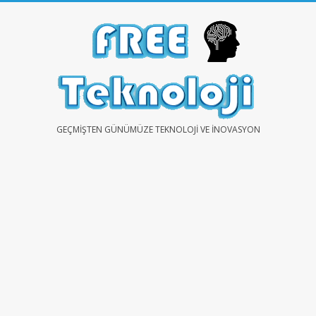
Skip
to
content
FREE
GEÇMIŞTEN GÜNÜMÜZE TEKNOLOJI VE İNOVASYON
TEKNOLOJİ