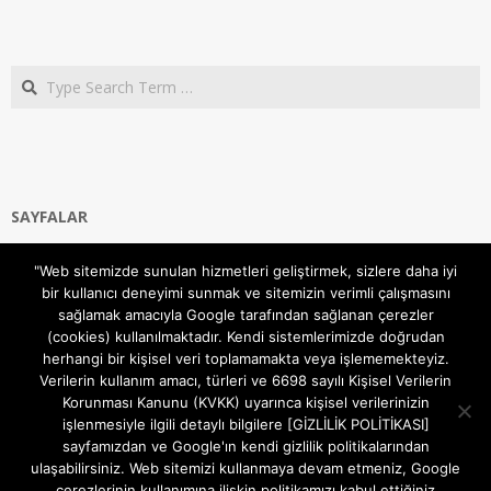
Search
SAYFALAR
Ana Sayfa
"Web sitemizde sunulan hizmetleri geliştirmek, sizlere daha iyi
Gizlilik ve Çerezler (Cookies) Politikası
bir kullanıcı deneyimi sunmak ve sitemizin verimli çalışmasını
Hakkımızda
sağlamak amacıyla Google tarafından sağlanan çerezler
İletişim Kanalları
(cookies) kullanılmaktadır. Kendi sistemlerimizde doğrudan
MODEM KURULUM
herhangi bir kişisel veri toplamamakta veya işlememekteyiz.
Verilerin kullanım amacı, türleri ve 6698 sayılı Kişisel Verilerin
TEKNİK DESTEK
Korunması Kanunu (KVKK) uyarınca kişisel verilerinizin
TELEVİZYON SİSTEMLERİ
işlenmesiyle ilgili detaylı bilgilere [GİZLİLİK POLİTİKASI]
sayfamızdan ve Google'ın kendi gizlilik politikalarından
ulaşabilirsiniz. Web sitemizi kullanmaya devam etmeniz, Google
çerezlerinin kullanımına ilişkin politikamızı kabul ettiğiniz