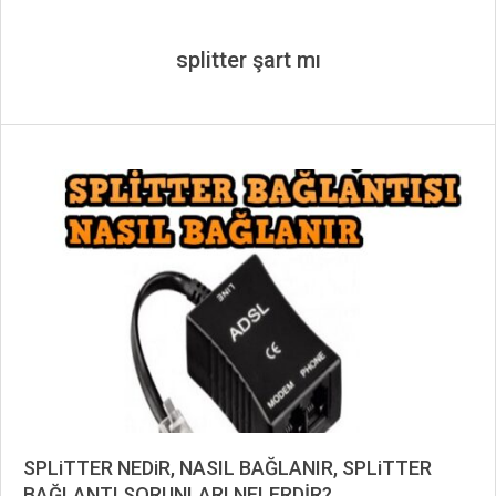
splitter şart mı
SPLiTTER NEDiR, NASIL BAĞLANIR, SPLiTTER
BAĞLANTI SORUNLARI NELERDİR?