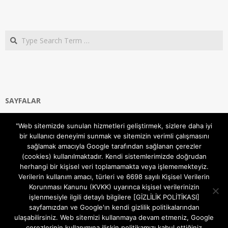
Search
SAYFALAR
Ana Sayfa
"Web sitemizde sunulan hizmetleri geliştirmek, sizlere daha iyi
Gizlilik ve Çerezler (Cookies) Politikası
bir kullanıcı deneyimi sunmak ve sitemizin verimli çalışmasını
Hakkımızda
sağlamak amacıyla Google tarafından sağlanan çerezler
İletişim Kanalları
(cookies) kullanılmaktadır. Kendi sistemlerimizde doğrudan
MODEM KURULUM
herhangi bir kişisel veri toplamamakta veya işlememekteyiz.
Verilerin kullanım amacı, türleri ve 6698 sayılı Kişisel Verilerin
TEKNİK DESTEK
Korunması Kanunu (KVKK) uyarınca kişisel verilerinizin
TELEVİZYON SİSTEMLERİ
işlenmesiyle ilgili detaylı bilgilere [GİZLİLİK POLİTİKASI]
sayfamızdan ve Google'ın kendi gizlilik politikalarından
ulaşabilirsiniz. Web sitemizi kullanmaya devam etmeniz, Google
çerezlerinin kullanımına ilişkin politikamızı kabul ettiğiniz