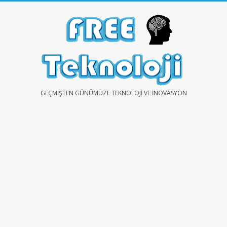
Skip
to
content
FREE
GEÇMIŞTEN GÜNÜMÜZE TEKNOLOJI VE İNOVASYON
TEKNOLOJİ