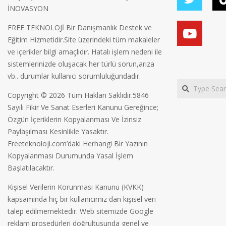
İNOVASYON
FREE TEKNOLOJİ Bir Danışmanlık Destek ve
Eğitim Hizmetidir.Site üzerindeki tüm makaleler
ve içerikler bilgi amaçlıdır. Hatalı işlem nedeni ile
sistemlerinizde oluşacak her türlü sorun,arıza
vb.. durumlar kullanıcı sorumluluğundadır.
Search
Copyright © 2026 Tüm Hakları Saklıdır.5846
Sayılı Fikir Ve Sanat Eserleri Kanunu Gereğince;
Özgün İçeriklerin Kopyalanması Ve İzinsiz
Paylaşılması Kesinlikle Yasaktır.
Freeteknoloji.com’daki Herhangi Bir Yazının
Kopyalanması Durumunda Yasal İşlem
Başlatılacaktır.
Kişisel Verilerin Korunması Kanunu (KVKK)
kapsamında hiç bir kullanıcımız dan kişisel veri
talep edilmemektedir. Web sitemizde Google
reklam prosedürleri doğrultusunda genel ve