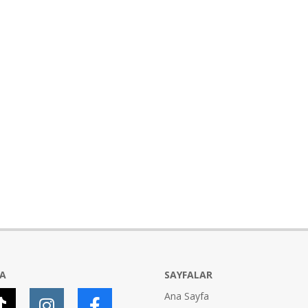
YA
SAYFALAR
Ana Sayfa