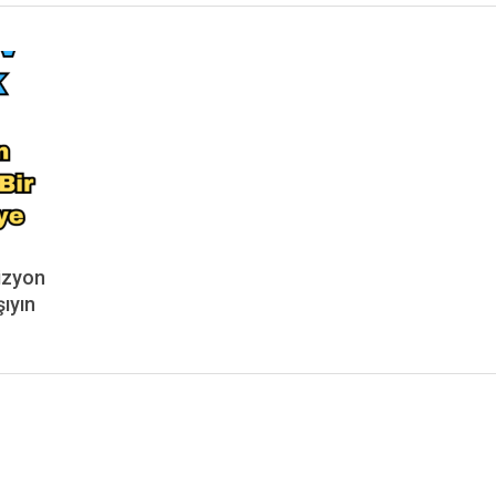
vizyon
ıyın