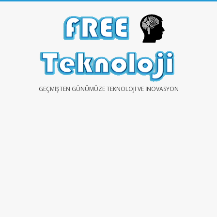
Skip
to
content
FREE
GEÇMIŞTEN GÜNÜMÜZE TEKNOLOJI VE İNOVASYON
TEKNOLOJİ