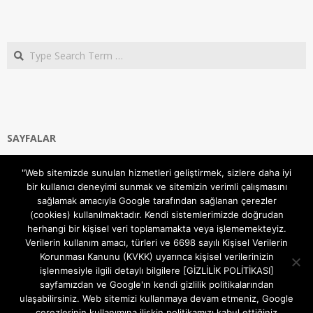
Search
SAYFALAR
Ana Sayfa
"Web sitemizde sunulan hizmetleri geliştirmek, sizlere daha iyi
Gizlilik ve Çerezler (Cookies) Politikası
bir kullanıcı deneyimi sunmak ve sitemizin verimli çalışmasını
Hakkımızda
sağlamak amacıyla Google tarafından sağlanan çerezler
İletişim Kanalları
(cookies) kullanılmaktadır. Kendi sistemlerimizde doğrudan
MODEM KURULUM
herhangi bir kişisel veri toplamamakta veya işlememekteyiz.
Verilerin kullanım amacı, türleri ve 6698 sayılı Kişisel Verilerin
TEKNİK DESTEK
Korunması Kanunu (KVKK) uyarınca kişisel verilerinizin
TELEVİZYON SİSTEMLERİ
işlenmesiyle ilgili detaylı bilgilere [GİZLİLİK POLİTİKASI]
sayfamızdan ve Google'ın kendi gizlilik politikalarından
ulaşabilirsiniz. Web sitemizi kullanmaya devam etmeniz, Google
çerezlerinin kullanımına ilişkin politikamızı kabul ettiğiniz