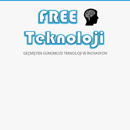
Skip
to
content
FREE
GEÇMIŞTEN GÜNÜMÜZE TEKNOLOJI VE İNOVASYON
TEKNOLOJİ