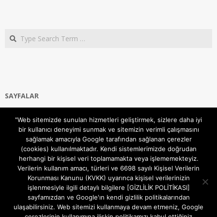
Search
SAYFALAR
Ana Sayfa
"Web sitemizde sunulan hizmetleri geliştirmek, sizlere daha iyi
Gizlilik ve Çerezler (Cookies) Politikası
bir kullanıcı deneyimi sunmak ve sitemizin verimli çalışmasını
Hakkımızda
sağlamak amacıyla Google tarafından sağlanan çerezler
İletişim Kanalları
(cookies) kullanılmaktadır. Kendi sistemlerimizde doğrudan
MODEM KURULUM
herhangi bir kişisel veri toplamamakta veya işlememekteyiz.
Verilerin kullanım amacı, türleri ve 6698 sayılı Kişisel Verilerin
TEKNİK DESTEK
Korunması Kanunu (KVKK) uyarınca kişisel verilerinizin
TELEVİZYON SİSTEMLERİ
işlenmesiyle ilgili detaylı bilgilere [GİZLİLİK POLİTİKASI]
sayfamızdan ve Google'ın kendi gizlilik politikalarından
ulaşabilirsiniz. Web sitemizi kullanmaya devam etmeniz, Google
çerezlerinin kullanımına ilişkin politikamızı kabul ettiğiniz