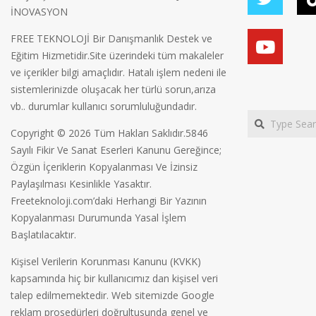
İNOVASYON
FREE TEKNOLOJİ Bir Danışmanlık Destek ve
Eğitim Hizmetidir.Site üzerindeki tüm makaleler
ve içerikler bilgi amaçlıdır. Hatalı işlem nedeni ile
sistemlerinizde oluşacak her türlü sorun,arıza
vb.. durumlar kullanıcı sorumluluğundadır.
Search
Copyright © 2026 Tüm Hakları Saklıdır.5846
Sayılı Fikir Ve Sanat Eserleri Kanunu Gereğince;
Özgün İçeriklerin Kopyalanması Ve İzinsiz
Paylaşılması Kesinlikle Yasaktır.
Freeteknoloji.com’daki Herhangi Bir Yazının
Kopyalanması Durumunda Yasal İşlem
Başlatılacaktır.
Kişisel Verilerin Korunması Kanunu (KVKK)
kapsamında hiç bir kullanıcımız dan kişisel veri
talep edilmemektedir. Web sitemizde Google
reklam prosedürleri doğrultusunda genel ve