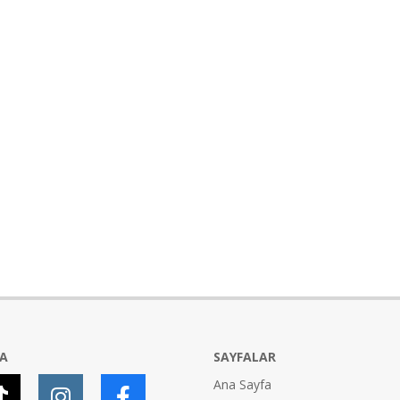
YA
SAYFALAR
Ana Sayfa