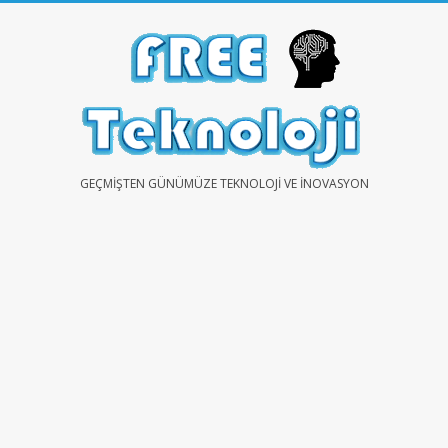
Skip
to
content
FREE
GEÇMIŞTEN GÜNÜMÜZE TEKNOLOJI VE İNOVASYON
TEKNOLOJİ