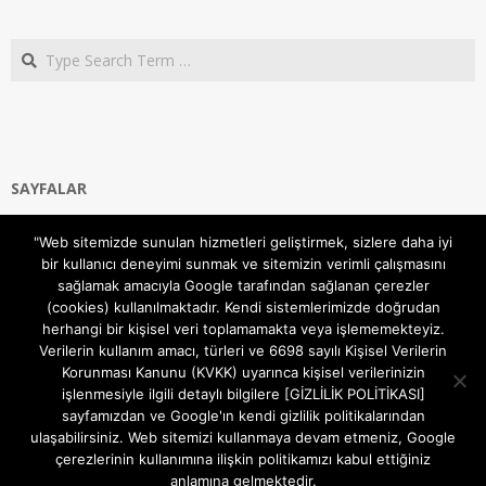
Search
SAYFALAR
Ana Sayfa
"Web sitemizde sunulan hizmetleri geliştirmek, sizlere daha iyi
Gizlilik ve Çerezler (Cookies) Politikası
bir kullanıcı deneyimi sunmak ve sitemizin verimli çalışmasını
Hakkımızda
sağlamak amacıyla Google tarafından sağlanan çerezler
İletişim Kanalları
(cookies) kullanılmaktadır. Kendi sistemlerimizde doğrudan
MODEM KURULUM
herhangi bir kişisel veri toplamamakta veya işlememekteyiz.
Verilerin kullanım amacı, türleri ve 6698 sayılı Kişisel Verilerin
TEKNİK DESTEK
Korunması Kanunu (KVKK) uyarınca kişisel verilerinizin
TELEVİZYON SİSTEMLERİ
işlenmesiyle ilgili detaylı bilgilere [GİZLİLİK POLİTİKASI]
sayfamızdan ve Google'ın kendi gizlilik politikalarından
ulaşabilirsiniz. Web sitemizi kullanmaya devam etmeniz, Google
çerezlerinin kullanımına ilişkin politikamızı kabul ettiğiniz
anlamına gelmektedir.