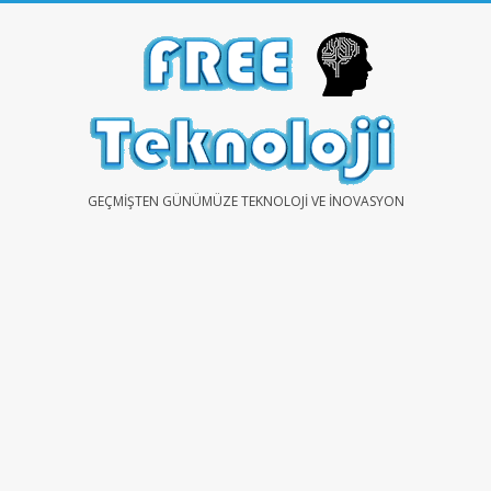
Skip
to
content
FREE
GEÇMIŞTEN GÜNÜMÜZE TEKNOLOJI VE İNOVASYON
TEKNOLOJİ