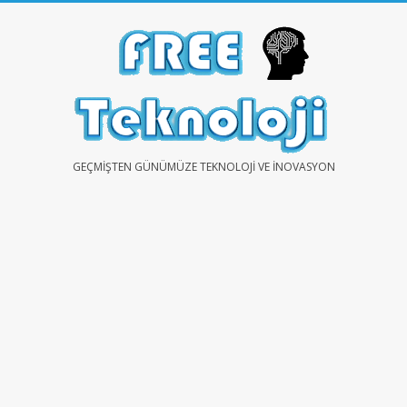
Skip
to
content
FREE
GEÇMIŞTEN GÜNÜMÜZE TEKNOLOJI VE İNOVASYON
TEKNOLOJİ