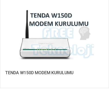
06-
23
TENDA W150D MODEM KURULUMU
2019-
12-
08