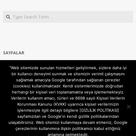
Search
SAYFALAR
Ana Sayfa
"Web sitemizde sunulan hizmetleri geliştirmek, sizlere daha iyi
Gizlilik ve Çerezler (Cookies) Politikası
bir kullanıcı deneyimi sunmak ve sitemizin verimli çalışmasını
Hakkımızda
sağlamak amacıyla Google tarafından sağlanan çerezler
İletişim Kanalları
(cookies) kullanılmaktadır. Kendi sistemlerimizde doğrudan
MODEM KURULUM
herhangi bir kişisel veri toplamamakta veya işlememekteyiz.
Verilerin kullanım amacı, türleri ve 6698 sayılı Kişisel Verilerin
TEKNİK DESTEK
Korunması Kanunu (KVKK) uyarınca kişisel verilerinizin
TELEVİZYON SİSTEMLERİ
işlenmesiyle ilgili detaylı bilgilere [GİZLİLİK POLİTİKASI]
sayfamızdan ve Google'ın kendi gizlilik politikalarından
ulaşabilirsiniz. Web sitemizi kullanmaya devam etmeniz, Google
çerezlerinin kullanımına ilişkin politikamızı kabul ettiğiniz
anlamına gelmektedir.