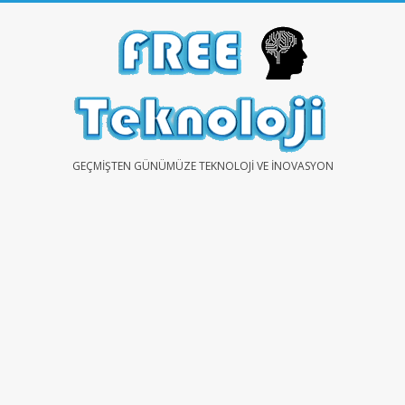
Skip
to
content
FREE
GEÇMIŞTEN GÜNÜMÜZE TEKNOLOJI VE İNOVASYON
TEKNOLOJİ