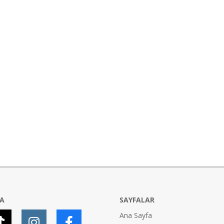
YA
SAYFALAR
Ana Sayfa