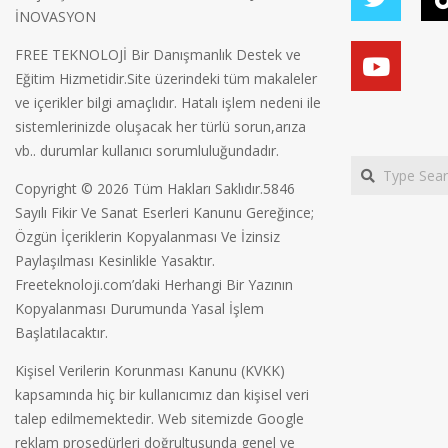
İNOVASYON
FREE TEKNOLOJİ Bir Danışmanlık Destek ve
Eğitim Hizmetidir.Site üzerindeki tüm makaleler
ve içerikler bilgi amaçlıdır. Hatalı işlem nedeni ile
sistemlerinizde oluşacak her türlü sorun,arıza
vb.. durumlar kullanıcı sorumluluğundadır.
Search
Copyright © 2026 Tüm Hakları Saklıdır.5846
Sayılı Fikir Ve Sanat Eserleri Kanunu Gereğince;
Özgün İçeriklerin Kopyalanması Ve İzinsiz
Paylaşılması Kesinlikle Yasaktır.
Freeteknoloji.com’daki Herhangi Bir Yazının
Kopyalanması Durumunda Yasal İşlem
Başlatılacaktır.
Kişisel Verilerin Korunması Kanunu (KVKK)
kapsamında hiç bir kullanıcımız dan kişisel veri
talep edilmemektedir. Web sitemizde Google
reklam prosedürleri doğrultusunda genel ve