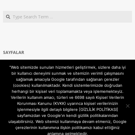
Search
SAYFALAR
Ana Sayfa
"Web sitemizde sunulan hizmetleri geliştirmek, sizlere daha iyi
Gizlilik ve Çerezler (Cookies) Politikası
bir kullanıcı deneyimi sunmak ve sitemizin verimli çalışmasını
Hakkımızda
sağlamak amacıyla Google tarafından sağlanan çerezler
İletişim Kanalları
(cookies) kullanılmaktadır. Kendi sistemlerimizde doğrudan
MODEM KURULUM
herhangi bir kişisel veri toplamamakta veya işlememekteyiz.
Verilerin kullanım amacı, türleri ve 6698 sayılı Kişisel Verilerin
TEKNİK DESTEK
Korunması Kanunu (KVKK) uyarınca kişisel verilerinizin
TELEVİZYON SİSTEMLERİ
işlenmesiyle ilgili detaylı bilgilere [GİZLİLİK POLİTİKASI]
sayfamızdan ve Google'ın kendi gizlilik politikalarından
ulaşabilirsiniz. Web sitemizi kullanmaya devam etmeniz, Google
çerezlerinin kullanımına ilişkin politikamızı kabul ettiğiniz
anlamına gelmektedir.