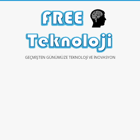
Skip
to
content
FREE
GEÇMIŞTEN GÜNÜMÜZE TEKNOLOJI VE İNOVASYON
TEKNOLOJİ