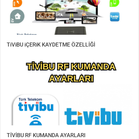
TiViBU iÇERiK KAYDETME ÖZELLİĞİ
2019-
09-
07
TİVİBU RF KUMANDA AYARLARI