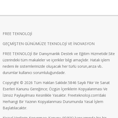
FREE TEKNOLOJİ
GEÇMİŞTEN GÜNÜMÜZE TEKNOLOJİ VE İNOVASYON
FREE TEKNOLOJİ Bir Danışmanlık Destek ve Eğitim Hizmetidir.Site
üzerindeki tüm makaleler ve içerikler bilgi amaçlıdır. Hatalı işlem
nedeni ile sistemlerinizde oluşacak her türlü sorun,arıza vb..
durumlar kullanıcı sorumluluğundadır.
Copyright © 2026 Tüm Hakları Saklıdır.5846 Sayılı Fikir Ve Sanat
Eserleri Kanunu Gereğince; Özgün İçeriklerin Kopyalanması Ve
İzinsiz Paylaşılması Kesinlikle Yasaktır. Freeteknoloji.com’daki
Herhangi Bir Yazının Kopyalanması Durumunda Yasal İşlem
Başlatılacaktır.
Kişisel Verilerin Korunması Kanunu (KVKK) kapsamında hiç bir