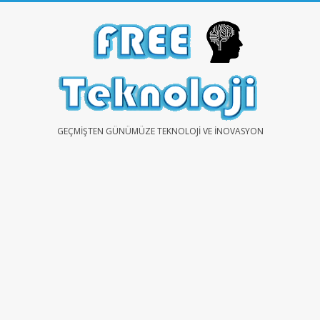
Skip
to
content
FREE
GEÇMIŞTEN GÜNÜMÜZE TEKNOLOJI VE İNOVASYON
TEKNOLOJİ