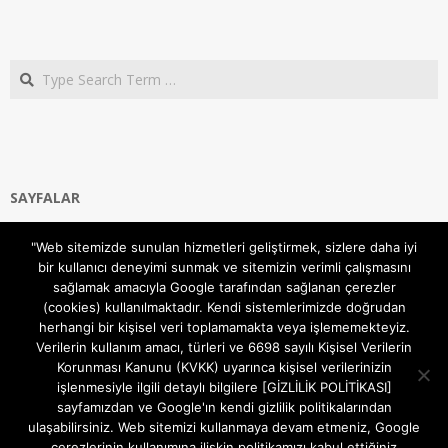
Search
SAYFALAR
Ana Sayfa
"Web sitemizde sunulan hizmetleri geliştirmek, sizlere daha iyi
Gizlilik ve Çerezler (Cookies) Politikası
bir kullanıcı deneyimi sunmak ve sitemizin verimli çalışmasını
Hakkımızda
sağlamak amacıyla Google tarafından sağlanan çerezler
İletişim Kanalları
(cookies) kullanılmaktadır. Kendi sistemlerimizde doğrudan
MODEM KURULUM
herhangi bir kişisel veri toplamamakta veya işlememekteyiz.
Verilerin kullanım amacı, türleri ve 6698 sayılı Kişisel Verilerin
TEKNİK DESTEK
Korunması Kanunu (KVKK) uyarınca kişisel verilerinizin
TELEVİZYON SİSTEMLERİ
işlenmesiyle ilgili detaylı bilgilere [GİZLİLİK POLİTİKASI]
sayfamızdan ve Google'ın kendi gizlilik politikalarından
ulaşabilirsiniz. Web sitemizi kullanmaya devam etmeniz, Google
çerezlerinin kullanımına ilişkin politikamızı kabul ettiğiniz