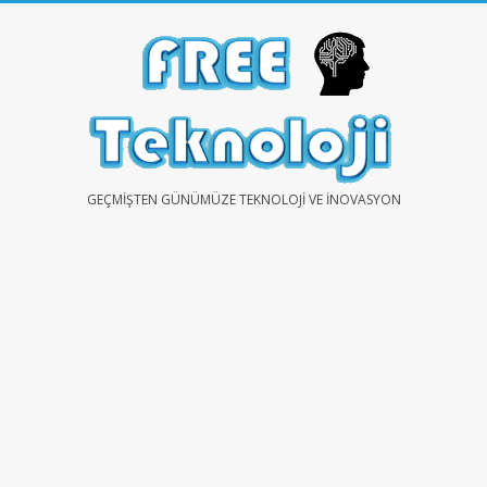
Skip
to
content
FREE
GEÇMIŞTEN GÜNÜMÜZE TEKNOLOJI VE İNOVASYON
TEKNOLOJİ