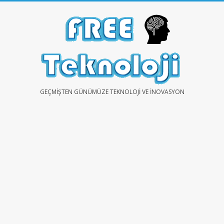
Skip
to
content
FREE
GEÇMIŞTEN GÜNÜMÜZE TEKNOLOJI VE İNOVASYON
TEKNOLOJİ