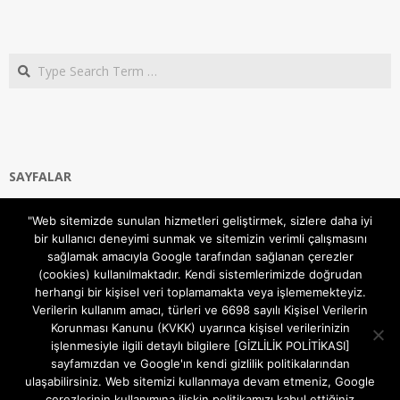
Search
SAYFALAR
Ana Sayfa
"Web sitemizde sunulan hizmetleri geliştirmek, sizlere daha iyi
Gizlilik ve Çerezler (Cookies) Politikası
bir kullanıcı deneyimi sunmak ve sitemizin verimli çalışmasını
Hakkımızda
sağlamak amacıyla Google tarafından sağlanan çerezler
İletişim Kanalları
(cookies) kullanılmaktadır. Kendi sistemlerimizde doğrudan
MODEM KURULUM
herhangi bir kişisel veri toplamamakta veya işlememekteyiz.
Verilerin kullanım amacı, türleri ve 6698 sayılı Kişisel Verilerin
TEKNİK DESTEK
Korunması Kanunu (KVKK) uyarınca kişisel verilerinizin
TELEVİZYON SİSTEMLERİ
işlenmesiyle ilgili detaylı bilgilere [GİZLİLİK POLİTİKASI]
sayfamızdan ve Google'ın kendi gizlilik politikalarından
ulaşabilirsiniz. Web sitemizi kullanmaya devam etmeniz, Google
çerezlerinin kullanımına ilişkin politikamızı kabul ettiğiniz