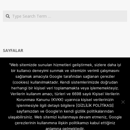
Search
SAYFALAR
Ana Sayfa
"Web sitemizde sunulan hizmetleri geliştirmek, sizlere daha iyi
Gizlilik ve Çerezler (Cookies) Politikası
bir kullanıcı deneyimi sunmak ve sitemizin verimli çalışmasını
Hakkımızda
sağlamak amacıyla Google tarafından sağlanan çerezler
İletişim Kanalları
(cookies) kullanılmaktadır. Kendi sistemlerimizde doğrudan
MODEM KURULUM
herhangi bir kişisel veri toplamamakta veya işlememekteyiz.
Verilerin kullanım amacı, türleri ve 6698 sayılı Kişisel Verilerin
TEKNİK DESTEK
Korunması Kanunu (KVKK) uyarınca kişisel verilerinizin
TELEVİZYON SİSTEMLERİ
işlenmesiyle ilgili detaylı bilgilere [GİZLİLİK POLİTİKASI]
sayfamızdan ve Google'ın kendi gizlilik politikalarından
ulaşabilirsiniz. Web sitemizi kullanmaya devam etmeniz, Google
çerezlerinin kullanımına ilişkin politikamızı kabul ettiğiniz
anlamına gelmektedir.