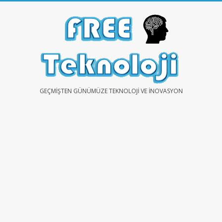
Skip
to
content
FREE
GEÇMIŞTEN GÜNÜMÜZE TEKNOLOJI VE İNOVASYON
TEKNOLOJİ