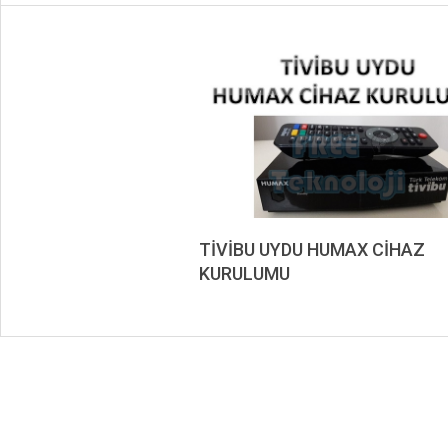
TİVİBU UYDU HUMAX CİHAZ
KURULUMU
2019-
09-
11