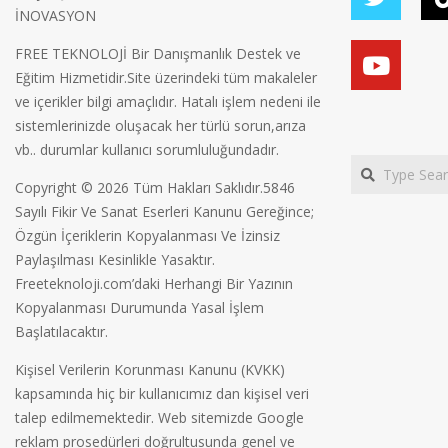
İNOVASYON
FREE TEKNOLOJİ Bir Danışmanlık Destek ve
Eğitim Hizmetidir.Site üzerindeki tüm makaleler
ve içerikler bilgi amaçlıdır. Hatalı işlem nedeni ile
sistemlerinizde oluşacak her türlü sorun,arıza
vb.. durumlar kullanıcı sorumluluğundadır.
Search
Copyright © 2026 Tüm Hakları Saklıdır.5846
Sayılı Fikir Ve Sanat Eserleri Kanunu Gereğince;
Özgün İçeriklerin Kopyalanması Ve İzinsiz
Paylaşılması Kesinlikle Yasaktır.
Freeteknoloji.com’daki Herhangi Bir Yazının
Kopyalanması Durumunda Yasal İşlem
Başlatılacaktır.
Kişisel Verilerin Korunması Kanunu (KVKK)
kapsamında hiç bir kullanıcımız dan kişisel veri
talep edilmemektedir. Web sitemizde Google
reklam prosedürleri doğrultusunda genel ve