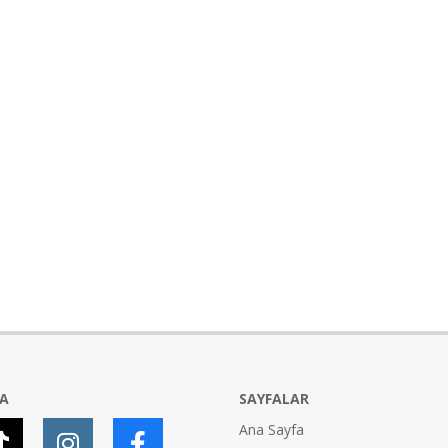
YA
SAYFALAR
Ana Sayfa