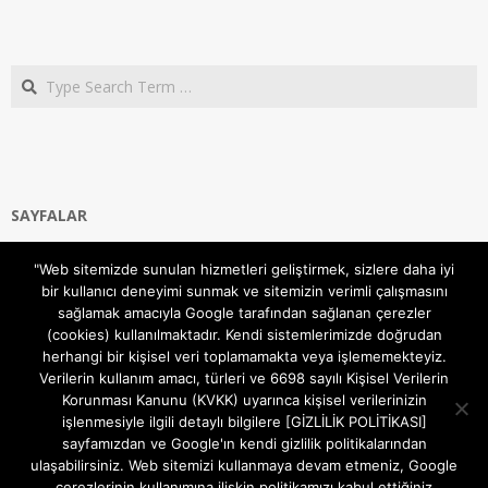
Search
SAYFALAR
Ana Sayfa
"Web sitemizde sunulan hizmetleri geliştirmek, sizlere daha iyi
Gizlilik ve Çerezler (Cookies) Politikası
bir kullanıcı deneyimi sunmak ve sitemizin verimli çalışmasını
Hakkımızda
sağlamak amacıyla Google tarafından sağlanan çerezler
İletişim Kanalları
(cookies) kullanılmaktadır. Kendi sistemlerimizde doğrudan
MODEM KURULUM
herhangi bir kişisel veri toplamamakta veya işlememekteyiz.
Verilerin kullanım amacı, türleri ve 6698 sayılı Kişisel Verilerin
TEKNİK DESTEK
Korunması Kanunu (KVKK) uyarınca kişisel verilerinizin
TELEVİZYON SİSTEMLERİ
işlenmesiyle ilgili detaylı bilgilere [GİZLİLİK POLİTİKASI]
sayfamızdan ve Google'ın kendi gizlilik politikalarından
ulaşabilirsiniz. Web sitemizi kullanmaya devam etmeniz, Google
çerezlerinin kullanımına ilişkin politikamızı kabul ettiğiniz