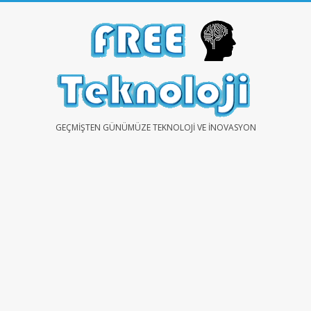
Skip
to
content
FREE
GEÇMIŞTEN GÜNÜMÜZE TEKNOLOJI VE İNOVASYON
TEKNOLOJİ