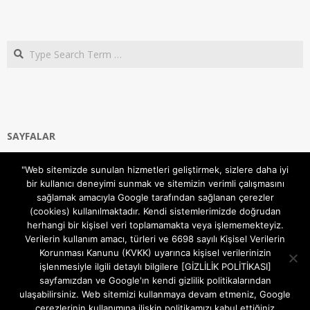
Search
SAYFALAR
Ana Sayfa
"Web sitemizde sunulan hizmetleri geliştirmek, sizlere daha iyi
Gizlilik ve Çerezler (Cookies) Politikası
bir kullanıcı deneyimi sunmak ve sitemizin verimli çalışmasını
Hakkımızda
sağlamak amacıyla Google tarafından sağlanan çerezler
İletişim Kanalları
(cookies) kullanılmaktadır. Kendi sistemlerimizde doğrudan
MODEM KURULUM
herhangi bir kişisel veri toplamamakta veya işlememekteyiz.
Verilerin kullanım amacı, türleri ve 6698 sayılı Kişisel Verilerin
TEKNİK DESTEK
Korunması Kanunu (KVKK) uyarınca kişisel verilerinizin
TELEVİZYON SİSTEMLERİ
işlenmesiyle ilgili detaylı bilgilere [GİZLİLİK POLİTİKASI]
sayfamızdan ve Google'ın kendi gizlilik politikalarından
ulaşabilirsiniz. Web sitemizi kullanmaya devam etmeniz, Google
çerezlerinin kullanımına ilişkin politikamızı kabul ettiğiniz