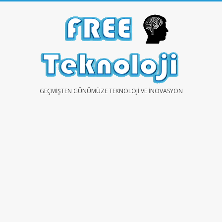
Skip
to
content
FREE
GEÇMIŞTEN GÜNÜMÜZE TEKNOLOJI VE İNOVASYON
TEKNOLOJİ