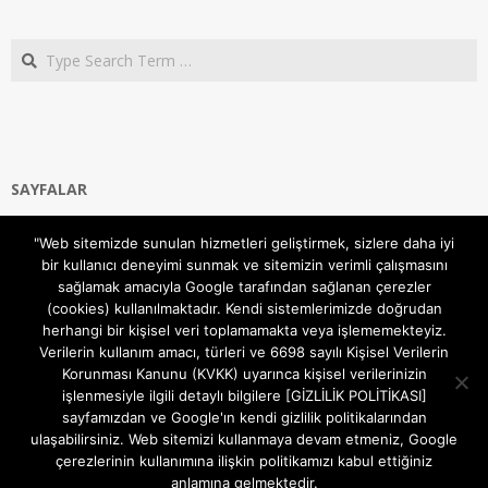
Search
SAYFALAR
Ana Sayfa
"Web sitemizde sunulan hizmetleri geliştirmek, sizlere daha iyi
Gizlilik ve Çerezler (Cookies) Politikası
bir kullanıcı deneyimi sunmak ve sitemizin verimli çalışmasını
Hakkımızda
sağlamak amacıyla Google tarafından sağlanan çerezler
İletişim Kanalları
(cookies) kullanılmaktadır. Kendi sistemlerimizde doğrudan
MODEM KURULUM
herhangi bir kişisel veri toplamamakta veya işlememekteyiz.
Verilerin kullanım amacı, türleri ve 6698 sayılı Kişisel Verilerin
TEKNİK DESTEK
Korunması Kanunu (KVKK) uyarınca kişisel verilerinizin
TELEVİZYON SİSTEMLERİ
işlenmesiyle ilgili detaylı bilgilere [GİZLİLİK POLİTİKASI]
sayfamızdan ve Google'ın kendi gizlilik politikalarından
ulaşabilirsiniz. Web sitemizi kullanmaya devam etmeniz, Google
çerezlerinin kullanımına ilişkin politikamızı kabul ettiğiniz
anlamına gelmektedir.