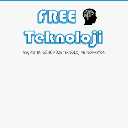
Skip
to
content
FREE
GEÇMIŞTEN GÜNÜMÜZE TEKNOLOJI VE İNOVASYON
TEKNOLOJİ