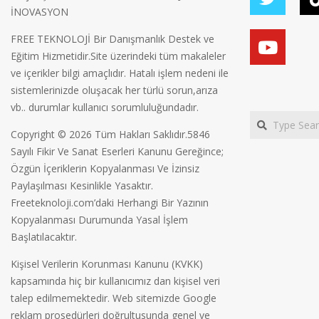
İNOVASYON
FREE TEKNOLOJİ Bir Danışmanlık Destek ve
Eğitim Hizmetidir.Site üzerindeki tüm makaleler
ve içerikler bilgi amaçlıdır. Hatalı işlem nedeni ile
sistemlerinizde oluşacak her türlü sorun,arıza
vb.. durumlar kullanıcı sorumluluğundadır.
Search
Copyright © 2026 Tüm Hakları Saklıdır.5846
Sayılı Fikir Ve Sanat Eserleri Kanunu Gereğince;
Özgün İçeriklerin Kopyalanması Ve İzinsiz
Paylaşılması Kesinlikle Yasaktır.
Freeteknoloji.com’daki Herhangi Bir Yazının
Kopyalanması Durumunda Yasal İşlem
Başlatılacaktır.
Kişisel Verilerin Korunması Kanunu (KVKK)
kapsamında hiç bir kullanıcımız dan kişisel veri
talep edilmemektedir. Web sitemizde Google
reklam prosedürleri doğrultusunda genel ve