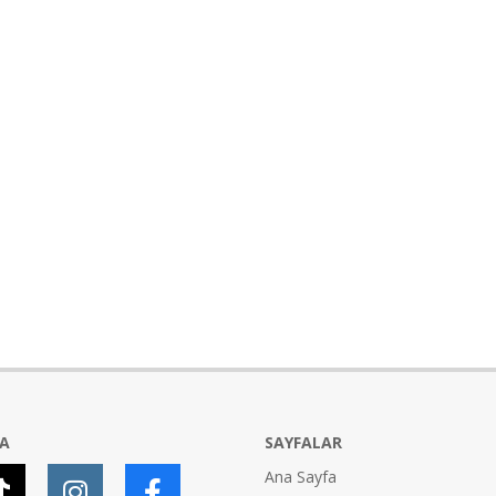
YA
SAYFALAR
Ana Sayfa