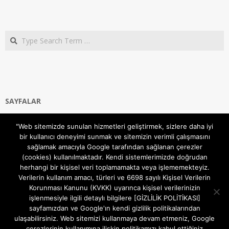
Search
SAYFALAR
Ana Sayfa
"Web sitemizde sunulan hizmetleri geliştirmek, sizlere daha iyi
Gizlilik ve Çerezler (Cookies) Politikası
bir kullanıcı deneyimi sunmak ve sitemizin verimli çalışmasını
Hakkımızda
sağlamak amacıyla Google tarafından sağlanan çerezler
İletişim Kanalları
(cookies) kullanılmaktadır. Kendi sistemlerimizde doğrudan
MODEM KURULUM
herhangi bir kişisel veri toplamamakta veya işlememekteyiz.
Verilerin kullanım amacı, türleri ve 6698 sayılı Kişisel Verilerin
TEKNİK DESTEK
Korunması Kanunu (KVKK) uyarınca kişisel verilerinizin
TELEVİZYON SİSTEMLERİ
işlenmesiyle ilgili detaylı bilgilere [GİZLİLİK POLİTİKASI]
sayfamızdan ve Google'ın kendi gizlilik politikalarından
ulaşabilirsiniz. Web sitemizi kullanmaya devam etmeniz, Google
çerezlerinin kullanımına ilişkin politikamızı kabul ettiğiniz