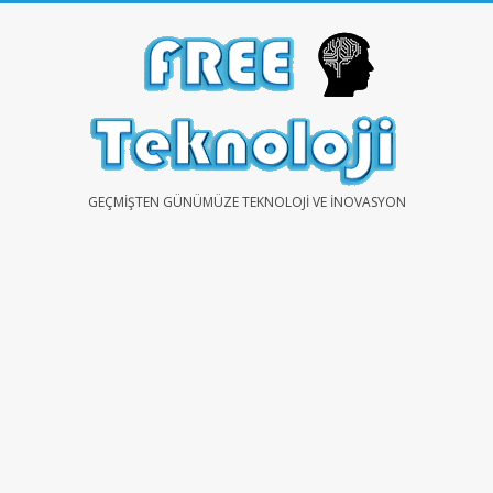
Skip
to
content
FREE
GEÇMIŞTEN GÜNÜMÜZE TEKNOLOJI VE İNOVASYON
TEKNOLOJİ