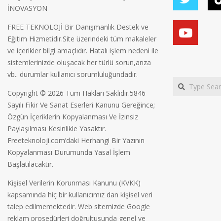
İNOVASYON
FREE TEKNOLOJİ Bir Danışmanlık Destek ve
Eğitim Hizmetidir.Site üzerindeki tüm makaleler
ve içerikler bilgi amaçlıdır. Hatalı işlem nedeni ile
sistemlerinizde oluşacak her türlü sorun,arıza
vb.. durumlar kullanıcı sorumluluğundadır.
Search
Copyright © 2026 Tüm Hakları Saklıdır.5846
Sayılı Fikir Ve Sanat Eserleri Kanunu Gereğince;
Özgün İçeriklerin Kopyalanması Ve İzinsiz
Paylaşılması Kesinlikle Yasaktır.
Freeteknoloji.com’daki Herhangi Bir Yazının
Kopyalanması Durumunda Yasal İşlem
Başlatılacaktır.
Kişisel Verilerin Korunması Kanunu (KVKK)
kapsamında hiç bir kullanıcımız dan kişisel veri
talep edilmemektedir. Web sitemizde Google
reklam prosedürleri doğrultusunda genel ve