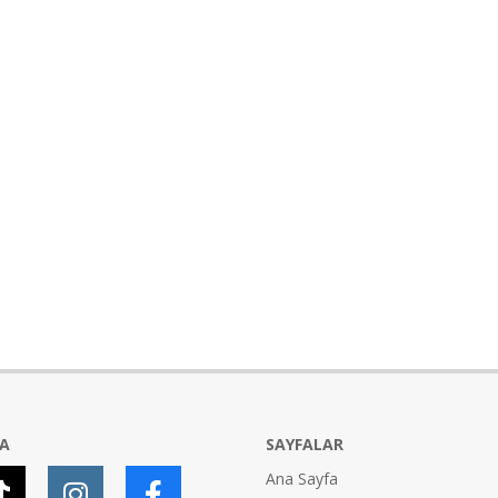
YA
SAYFALAR
Ana Sayfa