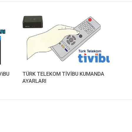
ViBU
TÜRK TELEKOM TİVİBU KUMANDA
AYARLARI
2019-
08-
20