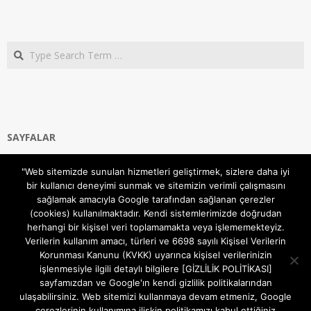
Search
SAYFALAR
Ana Sayfa
"Web sitemizde sunulan hizmetleri geliştirmek, sizlere daha iyi
Gizlilik ve Çerezler (Cookies) Politikası
bir kullanıcı deneyimi sunmak ve sitemizin verimli çalışmasını
Hakkımızda
sağlamak amacıyla Google tarafından sağlanan çerezler
İletişim Kanalları
(cookies) kullanılmaktadır. Kendi sistemlerimizde doğrudan
MODEM KURULUM
herhangi bir kişisel veri toplamamakta veya işlememekteyiz.
Verilerin kullanım amacı, türleri ve 6698 sayılı Kişisel Verilerin
TEKNİK DESTEK
Korunması Kanunu (KVKK) uyarınca kişisel verilerinizin
TELEVİZYON SİSTEMLERİ
işlenmesiyle ilgili detaylı bilgilere [GİZLİLİK POLİTİKASI]
sayfamızdan ve Google'ın kendi gizlilik politikalarından
ulaşabilirsiniz. Web sitemizi kullanmaya devam etmeniz, Google
çerezlerinin kullanımına ilişkin politikamızı kabul ettiğiniz