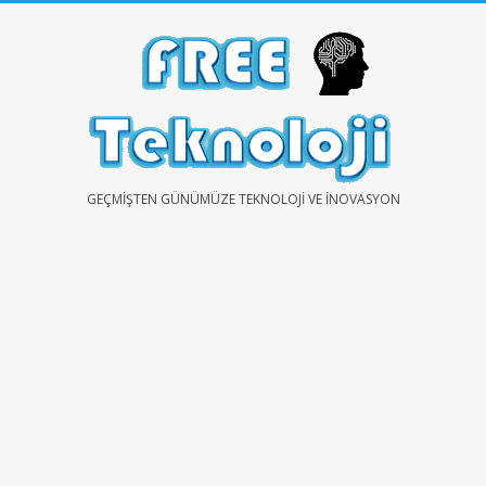
Skip
to
content
FREE
GEÇMIŞTEN GÜNÜMÜZE TEKNOLOJI VE İNOVASYON
TEKNOLOJİ