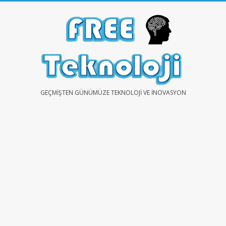
Skip
to
content
FREE
GEÇMIŞTEN GÜNÜMÜZE TEKNOLOJI VE İNOVASYON
TEKNOLOJİ