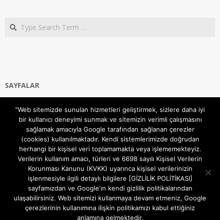
Search
SAYFALAR
Ana Sayfa
"Web sitemizde sunulan hizmetleri geliştirmek, sizlere daha iyi
Gizlilik ve Çerezler (Cookies) Politikası
bir kullanıcı deneyimi sunmak ve sitemizin verimli çalışmasını
Hakkımızda
sağlamak amacıyla Google tarafından sağlanan çerezler
İletişim Kanalları
(cookies) kullanılmaktadır. Kendi sistemlerimizde doğrudan
MODEM KURULUM
herhangi bir kişisel veri toplamamakta veya işlememekteyiz.
Verilerin kullanım amacı, türleri ve 6698 sayılı Kişisel Verilerin
TEKNİK DESTEK
Korunması Kanunu (KVKK) uyarınca kişisel verilerinizin
TELEVİZYON SİSTEMLERİ
işlenmesiyle ilgili detaylı bilgilere [GİZLİLİK POLİTİKASI]
sayfamızdan ve Google'ın kendi gizlilik politikalarından
ulaşabilirsiniz. Web sitemizi kullanmaya devam etmeniz, Google
çerezlerinin kullanımına ilişkin politikamızı kabul ettiğiniz
anlamına gelmektedir.