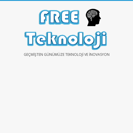
Skip
to
content
FREE
GEÇMIŞTEN GÜNÜMÜZE TEKNOLOJI VE İNOVASYON
TEKNOLOJİ