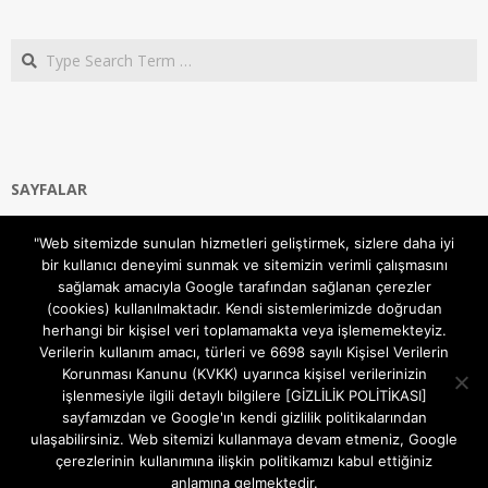
Search
SAYFALAR
Ana Sayfa
"Web sitemizde sunulan hizmetleri geliştirmek, sizlere daha iyi
Gizlilik ve Çerezler (Cookies) Politikası
bir kullanıcı deneyimi sunmak ve sitemizin verimli çalışmasını
Hakkımızda
sağlamak amacıyla Google tarafından sağlanan çerezler
İletişim Kanalları
(cookies) kullanılmaktadır. Kendi sistemlerimizde doğrudan
MODEM KURULUM
herhangi bir kişisel veri toplamamakta veya işlememekteyiz.
Verilerin kullanım amacı, türleri ve 6698 sayılı Kişisel Verilerin
TEKNİK DESTEK
Korunması Kanunu (KVKK) uyarınca kişisel verilerinizin
TELEVİZYON SİSTEMLERİ
işlenmesiyle ilgili detaylı bilgilere [GİZLİLİK POLİTİKASI]
sayfamızdan ve Google'ın kendi gizlilik politikalarından
ulaşabilirsiniz. Web sitemizi kullanmaya devam etmeniz, Google
çerezlerinin kullanımına ilişkin politikamızı kabul ettiğiniz
anlamına gelmektedir.