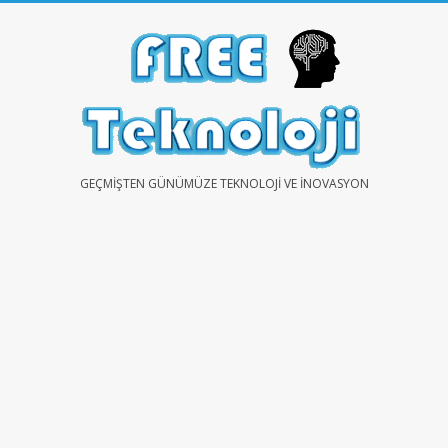
Skip
to
content
FREE
GEÇMIŞTEN GÜNÜMÜZE TEKNOLOJI VE İNOVASYON
TEKNOLOJİ