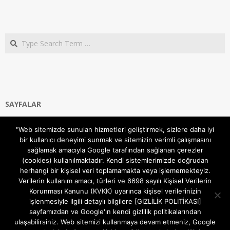
Search
SAYFALAR
Ana Sayfa
"Web sitemizde sunulan hizmetleri geliştirmek, sizlere daha iyi
Gizlilik ve Çerezler (Cookies) Politikası
bir kullanıcı deneyimi sunmak ve sitemizin verimli çalışmasını
Hakkımızda
sağlamak amacıyla Google tarafından sağlanan çerezler
İletişim Kanalları
(cookies) kullanılmaktadır. Kendi sistemlerimizde doğrudan
MODEM KURULUM
herhangi bir kişisel veri toplamamakta veya işlememekteyiz.
Verilerin kullanım amacı, türleri ve 6698 sayılı Kişisel Verilerin
TEKNİK DESTEK
Korunması Kanunu (KVKK) uyarınca kişisel verilerinizin
TELEVİZYON SİSTEMLERİ
işlenmesiyle ilgili detaylı bilgilere [GİZLİLİK POLİTİKASI]
sayfamızdan ve Google'ın kendi gizlilik politikalarından
ulaşabilirsiniz. Web sitemizi kullanmaya devam etmeniz, Google