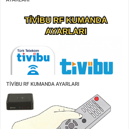
2019-
09-
04
TİVİBU RF KUMANDA AYARLARI
2019-
08-
20