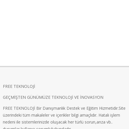
FREE TEKNOLOJİ
GEÇMİŞTEN GÜNÜMÜZE TEKNOLOJİ VE İNOVASYON
FREE TEKNOLOJİ Bir Danışmanlık Destek ve Eğitim Hizmetidir.Site
üzerindeki tüm makaleler ve içerikler bilgi amaçlıdır. Hatalı işlem
nedeni ile sistemlerinizde oluşacak her türlü sorun,arıza vb..
durumlar kullanıcı sorumluluğundadır.