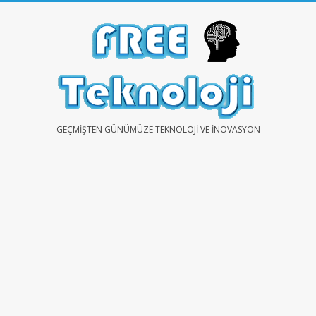
Skip
to
content
FREE
GEÇMIŞTEN GÜNÜMÜZE TEKNOLOJI VE İNOVASYON
TEKNOLOJİ