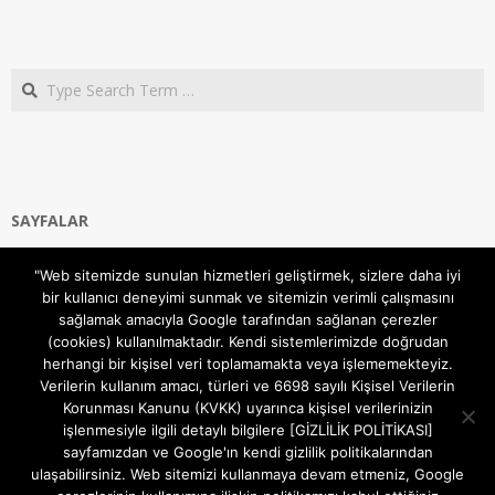
Search
SAYFALAR
Ana Sayfa
"Web sitemizde sunulan hizmetleri geliştirmek, sizlere daha iyi
Gizlilik ve Çerezler (Cookies) Politikası
bir kullanıcı deneyimi sunmak ve sitemizin verimli çalışmasını
Hakkımızda
sağlamak amacıyla Google tarafından sağlanan çerezler
İletişim Kanalları
(cookies) kullanılmaktadır. Kendi sistemlerimizde doğrudan
MODEM KURULUM
herhangi bir kişisel veri toplamamakta veya işlememekteyiz.
Verilerin kullanım amacı, türleri ve 6698 sayılı Kişisel Verilerin
TEKNİK DESTEK
Korunması Kanunu (KVKK) uyarınca kişisel verilerinizin
TELEVİZYON SİSTEMLERİ
işlenmesiyle ilgili detaylı bilgilere [GİZLİLİK POLİTİKASI]
sayfamızdan ve Google'ın kendi gizlilik politikalarından
ulaşabilirsiniz. Web sitemizi kullanmaya devam etmeniz, Google