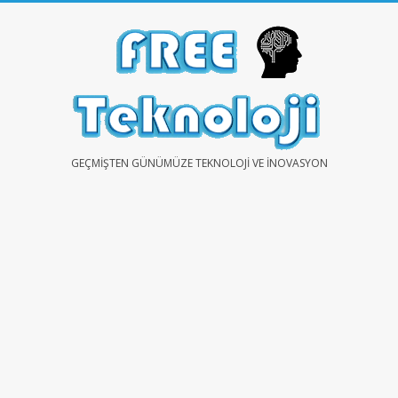
Skip
to
content
FREE
GEÇMIŞTEN GÜNÜMÜZE TEKNOLOJI VE İNOVASYON
TEKNOLOJİ