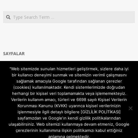
Search
SAYFALAR
Ana Sayfa
"Web sitemizde sunulan hizmetleri geliştirmek, sizlere daha iyi
Gizlilik ve Çerezler (Cookies) Politikası
bir kullanıcı deneyimi sunmak ve sitemizin verimli çalışmasını
Hakkımızda
sağlamak amacıyla Google tarafından sağlanan çerezler
İletişim Kanalları
(cookies) kullanılmaktadır. Kendi sistemlerimizde doğrudan
MODEM KURULUM
herhangi bir kişisel veri toplamamakta veya işlememekteyiz.
Verilerin kullanım amacı, türleri ve 6698 sayılı Kişisel Verilerin
TEKNİK DESTEK
Korunması Kanunu (KVKK) uyarınca kişisel verilerinizin
TELEVİZYON SİSTEMLERİ
işlenmesiyle ilgili detaylı bilgilere [GİZLİLİK POLİTİKASI]
sayfamızdan ve Google'ın kendi gizlilik politikalarından
ulaşabilirsiniz. Web sitemizi kullanmaya devam etmeniz, Google
çerezlerinin kullanımına ilişkin politikamızı kabul ettiğiniz
anlamına gelmektedir.