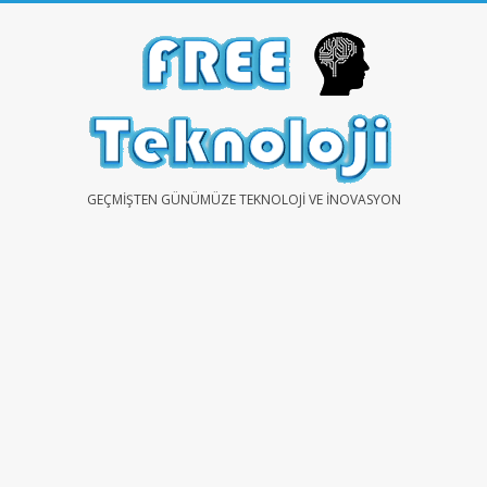
Skip
to
content
FREE
GEÇMIŞTEN GÜNÜMÜZE TEKNOLOJI VE İNOVASYON
TEKNOLOJİ