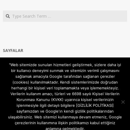
Search
SAYFALAR
Ana Sayfa
"Web sitemizde sunulan hizmetleri geliştirmek, sizlere daha iyi
Gizlilik ve Çerezler (Cookies) Politikası
bir kullanıcı deneyimi sunmak ve sitemizin verimli çalışmasını
Hakkımızda
sağlamak amacıyla Google tarafından sağlanan çerezler
İletişim Kanalları
(cookies) kullanılmaktadır. Kendi sistemlerimizde doğrudan
MODEM KURULUM
herhangi bir kişisel veri toplamamakta veya işlememekteyiz.
Verilerin kullanım amacı, türleri ve 6698 sayılı Kişisel Verilerin
TEKNİK DESTEK
Korunması Kanunu (KVKK) uyarınca kişisel verilerinizin
TELEVİZYON SİSTEMLERİ
işlenmesiyle ilgili detaylı bilgilere [GİZLİLİK POLİTİKASI]
sayfamızdan ve Google'ın kendi gizlilik politikalarından
ulaşabilirsiniz. Web sitemizi kullanmaya devam etmeniz, Google
çerezlerinin kullanımına ilişkin politikamızı kabul ettiğiniz
anlamına gelmektedir.