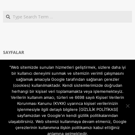
Search
SAYFALAR
Ana Sayfa
"Web sitemizde sunulan hizmetleri geliştirmek, sizlere daha iyi
Gizlilik ve Çerezler (Cookies) Politikası
bir kullanıcı deneyimi sunmak ve sitemizin verimli çalışmasını
Hakkımızda
sağlamak amacıyla Google tarafından sağlanan çerezler
İletişim Kanalları
(cookies) kullanılmaktadır. Kendi sistemlerimizde doğrudan
MODEM KURULUM
herhangi bir kişisel veri toplamamakta veya işlememekteyiz.
Verilerin kullanım amacı, türleri ve 6698 sayılı Kişisel Verilerin
TEKNİK DESTEK
Korunması Kanunu (KVKK) uyarınca kişisel verilerinizin
TELEVİZYON SİSTEMLERİ
işlenmesiyle ilgili detaylı bilgilere [GİZLİLİK POLİTİKASI]
sayfamızdan ve Google'ın kendi gizlilik politikalarından
ulaşabilirsiniz. Web sitemizi kullanmaya devam etmeniz, Google
çerezlerinin kullanımına ilişkin politikamızı kabul ettiğiniz
anlamına gelmektedir.