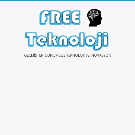
Skip
to
content
FREE
GEÇMIŞTEN GÜNÜMÜZE TEKNOLOJI VE İNOVASYON
TEKNOLOJİ