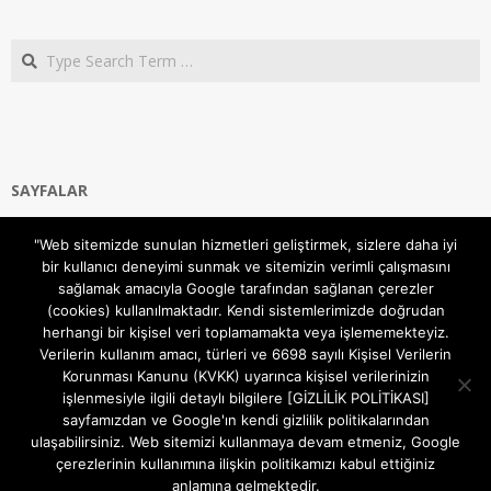
Search
SAYFALAR
Ana Sayfa
"Web sitemizde sunulan hizmetleri geliştirmek, sizlere daha iyi
Gizlilik ve Çerezler (Cookies) Politikası
bir kullanıcı deneyimi sunmak ve sitemizin verimli çalışmasını
Hakkımızda
sağlamak amacıyla Google tarafından sağlanan çerezler
İletişim Kanalları
(cookies) kullanılmaktadır. Kendi sistemlerimizde doğrudan
MODEM KURULUM
herhangi bir kişisel veri toplamamakta veya işlememekteyiz.
Verilerin kullanım amacı, türleri ve 6698 sayılı Kişisel Verilerin
TEKNİK DESTEK
Korunması Kanunu (KVKK) uyarınca kişisel verilerinizin
TELEVİZYON SİSTEMLERİ
işlenmesiyle ilgili detaylı bilgilere [GİZLİLİK POLİTİKASI]
sayfamızdan ve Google'ın kendi gizlilik politikalarından
ulaşabilirsiniz. Web sitemizi kullanmaya devam etmeniz, Google
çerezlerinin kullanımına ilişkin politikamızı kabul ettiğiniz
anlamına gelmektedir.