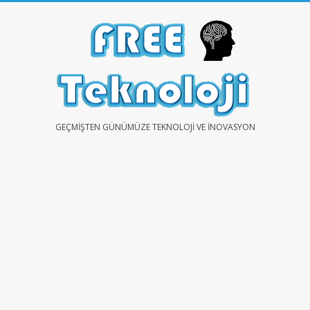
Skip
to
content
FREE
GEÇMIŞTEN GÜNÜMÜZE TEKNOLOJI VE İNOVASYON
TEKNOLOJİ