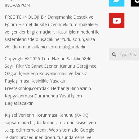
İNOVASYON
FREE TEKNOLOJİ Bir Danışmanlık Destek ve
Eğitim Hizmetidir.Site üzerindeki tüm makaleler
ve içerikler bilgi amaçlıdır. Hatalı işlem nedeni ile
sistemlerinizde oluşacak her türlü sorun,arıza
vb.. durumlar kullanıcı sorumluluğundadır.
Search
Copyright © 2026 Tüm Hakları Saklıdır.5846
Sayılı Fikir Ve Sanat Eserleri Kanunu Gereğince;
Özgün İçeriklerin Kopyalanması Ve İzinsiz
Paylaşılması Kesinlikle Yasaktır.
Freeteknoloji.com’daki Herhangi Bir Yazının
Kopyalanması Durumunda Yasal İşlem
Başlatılacaktır.
Kişisel Verilerin Korunması Kanunu (KVKK)
kapsamında hiç bir kullanıcımız dan kişisel veri
talep edilmemektedir. Web sitemizde Google
reklam prosedürleri doğrultusunda genel ve