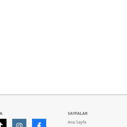
YA
SAYFALAR
Ana Sayfa