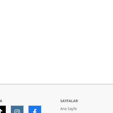
YA
SAYFALAR
Ana Sayfa