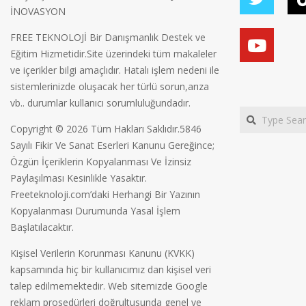
İNOVASYON
FREE TEKNOLOJİ Bir Danışmanlık Destek ve
Eğitim Hizmetidir.Site üzerindeki tüm makaleler
ve içerikler bilgi amaçlıdır. Hatalı işlem nedeni ile
sistemlerinizde oluşacak her türlü sorun,arıza
vb.. durumlar kullanıcı sorumluluğundadır.
Search
Copyright © 2026 Tüm Hakları Saklıdır.5846
Sayılı Fikir Ve Sanat Eserleri Kanunu Gereğince;
Özgün İçeriklerin Kopyalanması Ve İzinsiz
Paylaşılması Kesinlikle Yasaktır.
Freeteknoloji.com’daki Herhangi Bir Yazının
Kopyalanması Durumunda Yasal İşlem
Başlatılacaktır.
Kişisel Verilerin Korunması Kanunu (KVKK)
kapsamında hiç bir kullanıcımız dan kişisel veri
talep edilmemektedir. Web sitemizde Google
reklam prosedürleri doğrultusunda genel ve