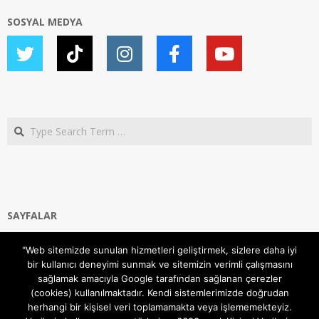
SOSYAL MEDYA
Search
SAYFALAR
Ana Sayfa
"Web sitemizde sunulan hizmetleri geliştirmek, sizlere daha iyi
Gizlilik ve Çerezler (Cookies) Politikası
bir kullanıcı deneyimi sunmak ve sitemizin verimli çalışmasını
Hakkımızda
sağlamak amacıyla Google tarafından sağlanan çerezler
İletişim Kanalları
(cookies) kullanılmaktadır. Kendi sistemlerimizde doğrudan
MODEM KURULUM
herhangi bir kişisel veri toplamamakta veya işlememekteyiz.