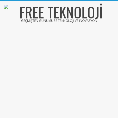
Skip
to
content
FREE
GEÇMIŞTEN GÜNÜMÜZE TEKNOLOJI VE İNOVASYON
TEKNOLOJİ