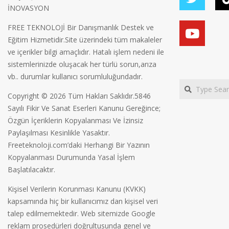
İNOVASYON
FREE TEKNOLOJİ Bir Danışmanlık Destek ve
Eğitim Hizmetidir.Site üzerindeki tüm makaleler
ve içerikler bilgi amaçlıdır. Hatalı işlem nedeni ile
sistemlerinizde oluşacak her türlü sorun,arıza
vb.. durumlar kullanıcı sorumluluğundadır.
Search
Copyright © 2026 Tüm Hakları Saklıdır.5846
Sayılı Fikir Ve Sanat Eserleri Kanunu Gereğince;
Özgün İçeriklerin Kopyalanması Ve İzinsiz
Paylaşılması Kesinlikle Yasaktır.
Freeteknoloji.com’daki Herhangi Bir Yazının
Kopyalanması Durumunda Yasal İşlem
Başlatılacaktır.
Kişisel Verilerin Korunması Kanunu (KVKK)
kapsamında hiç bir kullanıcımız dan kişisel veri
talep edilmemektedir. Web sitemizde Google
reklam prosedürleri doğrultusunda genel ve