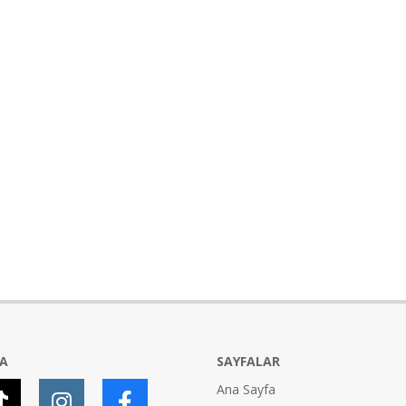
YA
SAYFALAR
Ana Sayfa